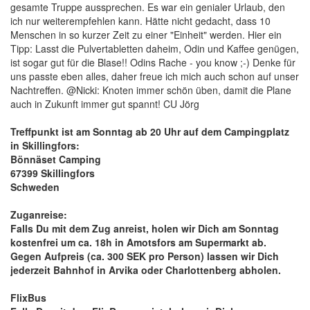
gesamte Truppe aussprechen. Es war ein genialer Urlaub, den
ich nur weiterempfehlen kann. Hätte nicht gedacht, dass 10
Menschen in so kurzer Zeit zu einer "Einheit" werden.
Hier ein
Tipp: Lasst die Pulvertabletten daheim, Odin und Kaffee genügen,
ist sogar gut für die Blase!! Odins Rache - you know ;-)
Denke für
uns passte eben alles, daher freue ich mich auch schon auf unser
Nachtreffen. @Nicki: Knoten immer schön üben, damit die Plane
auch in Zukunft immer gut spannt! CU Jörg
Treffpunkt ist am Sonntag ab 20 Uhr auf dem Campingplatz
in Skillingfors:
Bönnäset Camping
67399 Skillingfors
Schweden
Zuganreise:
Falls Du mit dem Zug anreist, holen wir Dich am Sonntag
kostenfrei um ca. 18h in Amotsfors am Supermarkt ab.
Gegen Aufpreis (ca. 300 SEK pro Person) lassen wir Dich
jederzeit Bahnhof in Arvika oder Charlottenberg abholen.
FlixBus