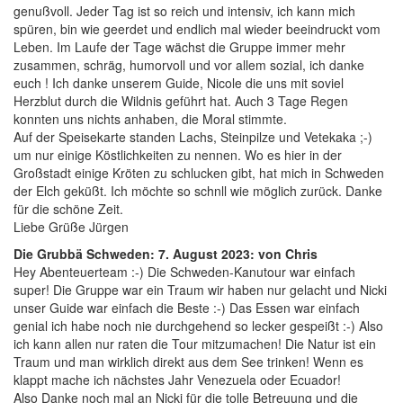
genußvoll. Jeder Tag ist so reich und intensiv, ich kann mich
spüren, bin wie geerdet und endlich mal wieder beeindruckt vom
Leben. Im Laufe der Tage wächst die Gruppe immer mehr
zusammen, schräg, humorvoll und vor allem sozial, ich danke
euch ! Ich danke unserem Guide, Nicole die uns mit soviel
Herzblut durch die Wildnis geführt hat. Auch 3 Tage Regen
konnten uns nichts anhaben, die Moral stimmte.
Auf der Speisekarte standen Lachs, Steinpilze und Vetekaka ;-)
um nur einige Köstlichkeiten zu nennen. Wo es hier in der
Großstadt einige Kröten zu schlucken gibt, hat mich in Schweden
der Elch geküßt. Ich möchte so schnll wie möglich zurück. Danke
für die schöne Zeit.
Liebe Grüße Jürgen
Die Grubbä Schweden: 7. August 2023: von Chris
Hey Abenteuerteam :-) Die Schweden-Kanutour war einfach
super! Die Gruppe war ein Traum wir haben nur gelacht und Nicki
unser Guide war einfach die Beste :-) Das Essen war einfach
genial ich habe noch nie durchgehend so lecker gespeißt :-) Also
ich kann allen nur raten die Tour mitzumachen! Die Natur ist ein
Traum und man wirklich direkt aus dem See trinken! Wenn es
klappt mache ich nächstes Jahr Venezuela oder Ecuador!
Also Danke noch mal an Nicki für die tolle Betreuung und die