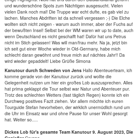
und wunderschöne Spots zum Nächtigen ausgesucht. Vielen
vielen Dank noch mal! Die Truppe war echt dufte, es gab viel zu
lachen. Manches Abdriften ist da schnell vergessen ;-) Die Elche
wollten sich nicht zeigen - warum auch immer, aber der Fuchs auf
der bewußten Insel! Selbst bei der WM waren wir up to date, auch
wenn Deutschland es nicht geschafft hat! Dafür hat uns Petrus
nicht im Stich gelassen! Was will man/frau mehr. Na ja, jetzt bin
ich seit gut einer Woche wieder in Old-Germany, habe mich
schlecht daran gewöhnt und freue mich auf nächtes Jahr!! Da
wird wieder gepaddelt! Liebe Grüße Simona
Kanutour durch Schweden von Jens
Hallo Abenteuerteam, ich
komme gerade von der Kanutour zurück und wollte die
Gelegenheit nutzen um hier ein großes Lob auszusprechen. Alles
hat prima geklappt die Tour selbst war Natur und Abenteuer pur.
Trotz des schlechten Wetters (fast täglich Regen) konnte ich ein
Durchweg positives Fazit ziehen. Vor allem möchte ich euren
Tourguide Stefan hevorheben, der wirklich unermüdlich rund um
die Uhr im Einsatz war und ohne Pause für unser Wohl gesorgt
hat. Weiter so.....
Dickes Lob für's gesamte Team Kanutour 9. August 2023, Die