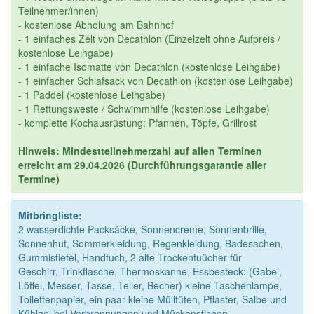
Teilnehmer/innen)
- kostenlose Abholung am Bahnhof
- 1 einfaches Zelt von Decathlon (Einzelzelt ohne Aufpreis /
kostenlose Leihgabe)
- 1 einfache Isomatte von Decathlon (kostenlose Leihgabe)
- 1 einfacher Schlafsack von Decathlon (kostenlose Leihgabe)
- 1 Paddel (kostenlose Leihgabe)
- 1 Rettungsweste / Schwimmhilfe (kostenlose Leihgabe)
- komplette Kochausrüstung: Pfannen, Töpfe, Grillrost
Hinweis: Mindestteilnehmerzahl auf allen Terminen
erreicht am 29.04.2026 (Durchführungsgarantie aller
Termine)
Mitbringliste:
2 wasserdichte Packsäcke, Sonnencreme, Sonnenbrille,
Sonnenhut, Sommerkleidung, Regenkleidung, Badesachen,
Gummistiefel, Handtuch, 2 alte Trockentuücher für
Geschirr, Trinkflasche, Thermoskanne, Essbesteck: (Gabel,
Löffel, Messer, Tasse, Teller, Becher) kleine Taschenlampe,
Toilettenpapier, ein paar kleine Mülltüten, Pflaster, Salbe und
Kühlgel bei Verbrennungen und Mückenstichen