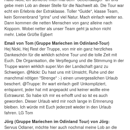
gebe mein Lob an dieser Stelle für die Nachwelt ab. Die Tour war
echt ein Erlebnis der Extraklasse. Toller "Guide", klasse Team,
kein Sonnenbrand *grins* und viel Natur. Mach einfach weiter so.
Dann kommen die netten Menschen von ganz alleine nach
Koppom. Wobei netter als unser Team geht ja schon nicht
mehr.
Liebe Grüße Egbert
Email von Tom (Gruppe Mariechen im Odinland-Tour)
Hej Nicki, Hej Rest der Truppe,
von mir ein ganz herzliches
Dankeschön für die wirklich schöne Tour und die tolle Zeit mit
Euch.
Die Organisation, die Verpflegung und die Stimmung in der
Truppe waren wirklich super.Von der Landschaft ganz zu
Schweigen. @Nicki: Du hast uns mit Umsicht, Ruhe und der
manchmal nötigen "Strenge" :-) einen unvergesslichen Urlaub
beschert. @Truppe: Ihr wart einfach geil! Unkompliziert,
entspannt, jeder hat mit angepackt und keiner wollte eine
Extrawurst. So habe ich mir es erhofft und so ist es auch
geworden. Dieser Urlaub wird mir noch lange in Erinnerung
bleiben. Ich würde mit Euch jederzeit wieder in den Urlaub
fahren.
LG Tom
Jörg (Gruppe Mariechen im Odinland Tour) von Jörg:
Servus Odianer,
möchte hier auch nochmal meine Lob an die