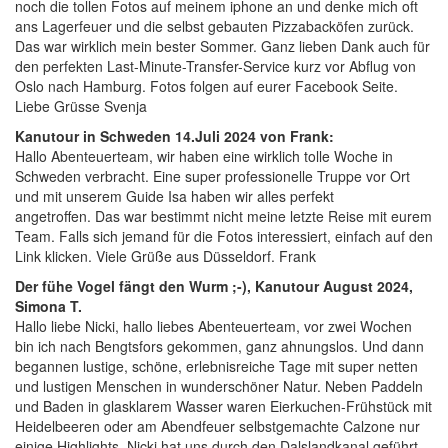
noch die tollen Fotos auf meinem iphone an und denke mich oft
ans Lagerfeuer und die selbst gebauten Pizzabacköfen zurück.
Das war wirklich mein bester Sommer. Ganz lieben Dank auch für
den perfekten Last-Minute-Transfer-Service kurz vor Abflug von
Oslo nach Hamburg. Fotos folgen auf eurer Facebook Seite.
Liebe Grüsse Svenja
Kanutour in Schweden 14.Juli 2024 von Frank:
Hallo Abenteuerteam, wir haben eine wirklich tolle Woche in
Schweden verbracht. Eine super professionelle Truppe vor Ort
und mit unserem Guide Isa haben wir alles perfekt
angetroffen. Das war bestimmt nicht meine letzte Reise mit eurem
Team. Falls sich jemand für die Fotos interessiert, einfach auf den
Link klicken. Viele Grüße aus Düsseldorf. Frank
Der fühe Vogel fängt den Wurm ;-), Kanutour August 2024,
Simona T.
Hallo liebe Nicki, hallo liebes Abenteuerteam, vor zwei Wochen
bin ich nach Bengtsfors gekommen, ganz ahnungslos. Und dann
begannen lustige, schöne, erlebnisreiche Tage mit super netten
und lustigen Menschen in wunderschöner Natur. Neben Paddeln
und Baden in glasklarem Wasser waren Eierkuchen-Frühstück mit
Heidelbeeren oder am Abendfeuer selbstgemachte Calzone nur
einige Highlights. Nicki hat uns durch den Dalslandkanal geführt