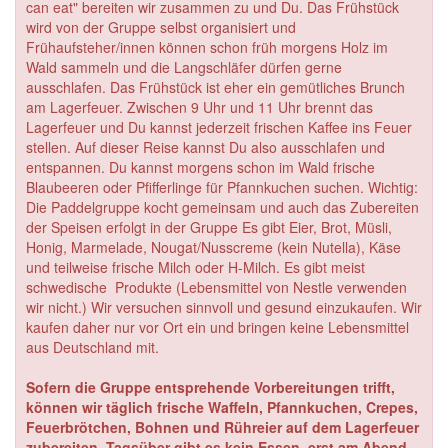
can eat" bereiten wir zusammen zu und Du. Das Frühstück
wird von der Gruppe selbst organisiert und
Frühaufsteher/innen können schon früh morgens Holz im
Wald sammeln und die Langschläfer dürfen gerne
ausschlafen. Das Frühstück ist eher ein gemütliches Brunch
am Lagerfeuer. Zwischen 9 Uhr und 11 Uhr brennt das
Lagerfeuer und Du kannst jederzeit frischen Kaffee ins Feuer
stellen. Auf dieser Reise kannst Du also ausschlafen und
entspannen. Du kannst morgens schon im Wald frische
Blaubeeren oder Pfifferlinge für Pfannkuchen suchen. Wichtig:
Die Paddelgruppe kocht gemeinsam und auch das Zubereiten
der Speisen erfolgt in der Gruppe Es gibt Eier, Brot, Müsli,
Honig, Marmelade, Nougat/Nusscreme (kein Nutella), Käse
und teilweise frische Milch oder H-Milch. Es gibt meist
schwedische Produkte (Lebensmittel von Nestle verwenden
wir nicht.) Wir versuchen sinnvoll und gesund einzukaufen. Wir
kaufen daher nur vor Ort ein und bringen keine Lebensmittel
aus Deutschland mit.
Sofern die Gruppe entsprehende Vorbereitungen trifft,
können wir täglich frische Waffeln, Pfannkuchen, Crepes,
Feuerbrötchen, Bohnen und Rühreier auf dem Lagerfeuer
zubereiten. Tagsüber gibt es kein Essen, erst am Abend