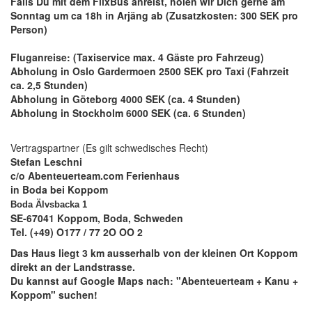
Falls Du mit dem FlixBus anreist, holen wir Dich gerne am
Sonntag um ca 18h in Arjäng ab (Zusatzkosten: 300 SEK pro
Person)
Fluganreise: (Taxiservice max. 4 Gäste pro Fahrzeug)
Abholung in Oslo Gardermoen 2500 SEK pro Taxi (Fahrzeit
ca. 2,5 Stunden)
Abholung in Göteborg 4000 SEK (ca. 4 Stunden)
Abholung in Stockholm 6000 SEK (ca. 6 Stunden)
Vertragspartner (Es gilt schwedisches Recht)
Stefan Leschni
c/o Abenteuerteam.com Ferienhaus
in Boda bei Koppom
Boda Älvsbacka 1
SE-67041 Koppom, Boda, Schweden
Tel. (+49) O177 / 77 2O OO 2
Das Haus liegt 3 km ausserhalb von der kleinen Ort Koppom
direkt an der Landstrasse.
Du kannst auf Google Maps nach: "Abenteuerteam + Kanu +
Koppom" suchen!