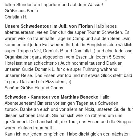
tollen Stunden am Lagerfeur und auf dem Wasser!
Grüße aus Berlin
Christian H.
Unsere Schwedentour im Juli: von Florian
Hallo liebes
abenteuerteam, vielen Dank für die super Tour in Schweden. Es
waren wirklich traumhafte Tage im Camp und auf den Seen...wir
kommen auf jeden Fall wieder. Ihr habt in Bengtsfors eine wirklich
super Truppe (Niki, Dominik P. und Dominik L.) und eine tadellose
Organisation; ganz abgesehen vom Essen...in jedem 5 Sterne
Hotel isst man schlechter ;-) Auch nochmal tausend Dank an
unseren Guide Dominik L. für die super Führung während
unserer Reise. Das Essen war top und mit etwas Glück steht bald
in ganz Dalsland ein Pizzaofen ;-))
Schöne Grüße Flo und Conny
Schweden - Kanutour von Matthias Benecke
Hallo
Abenteuerteam! Bin erst vor einigen Tagen aus Schweden
zurück. Danke an euch und vor allem an Nicki, unseren Guide, für
diesen schönen Urlaub. Sie hat sich wirklich rührend um uns
gekümmert. Die Landschaft, die Tour, das Essen und die Gruppe
waren einfach traumhaft...
Kann ich nur jedem empfehlen! Habe direkt gleich den nächsten