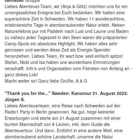
Genießer
Gruppe
Liebes Abenteuer-Team, wir (Anja & Götz) möchten uns für ein
unvergessliches Ereignis bei Euch bedanken. Wir hatten eine
superschöne Zeit in Schweden. Wir haben 11 wunderschöne,
erlebnisreiche Tage in atemberaubender Natur erlebt. Neben
Naturerlebnis pur mit Paddeln nach Lust und Laune und Baden
zu nahezu jeder Tageszeit in den Seen waren die präparierten
Camp-Spots ein absolutes Highlight. Wir haben alles sehr
genossen und werden diese Zeit als Energie-Spender
heranziehen. Liebes Team, ihr wart bzw. seid einfach spitze!
Stefan, Nicki und Isa haben uns wunderbare Erinnerungen
verschafft. Info's und Organisation vom Feinsten von Anfang an -
ganz dickes Lob!
Macht weiter so! Ganz liebe Grüße, A & G
"Thank you for the..." Sweden: Kanutour 31. August 2023:
Jürgen S.
Liebes Abenteuerteam, eine Reise nach Schweden auf der
Radio1 Party in Berlin gewonnen. Na gut, hege keinerlei
Erwartungen und starte am 21.August zusammen mit einer
bunten Mannschaft von 8 Leuten, inkl. dem Guide die
Abenteuertour. Und dann. Entführt in eine andere Welt, eine
atemberaubend-schöne Landschaft, umarme die Natur