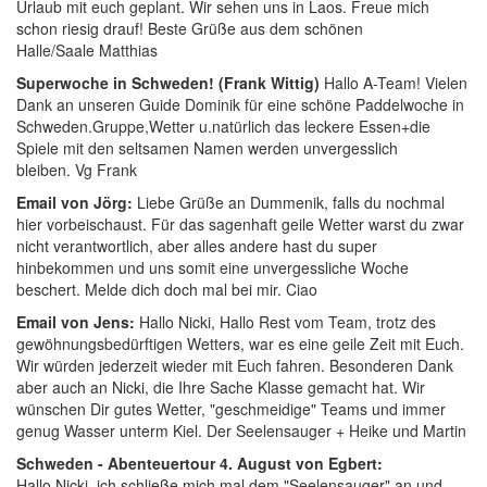
Urlaub mit euch geplant. Wir sehen uns in Laos. Freue mich
schon riesig drauf! Beste Grüße aus dem schönen
Halle/Saale Matthias
Superwoche in Schweden! (Frank Wittig)
Hallo A-Team! Vielen
Dank an unseren Guide Dominik für eine schöne Paddelwoche in
Schweden.Gruppe,Wetter u.natürlich das leckere Essen+die
Spiele mit den seltsamen Namen werden unvergesslich
bleiben. Vg Frank
Email von Jörg:
Liebe Grüße an Dummenik, falls du nochmal
hier vorbeischaust.
Für das sagenhaft geile Wetter warst du zwar
nicht verantwortlich, aber alles andere hast du super
hinbekommen und uns somit eine unvergessliche Woche
beschert. Melde dich doch mal bei mir. Ciao
Email von Jens:
Hallo Nicki, Hallo Rest vom Team,
trotz des
gewöhnungsbedürftigen Wetters, war es eine geile Zeit mit Euch.
Wir würden jederzeit wieder mit Euch fahren. Besonderen Dank
aber auch an Nicki, die Ihre Sache Klasse gemacht hat. Wir
wünschen Dir gutes Wetter, "geschmeidige" Teams und immer
genug Wasser unterm Kiel.
Der Seelensauger + Heike und Martin
Schweden - Abenteuertour 4. August von Egbert:
Hallo Nicki,
ich schließe mich mal dem "Seelensauger" an und