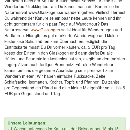
Wir bieten nach der Kanutour auch etwas Service für eine kleine
Wandertour/Trekkingtour an. Du kannst nach der Kanureise im
Naturresrvat www.Glaskogen.se wandern gehen. Vielleicht lernest
Du während der Kanureise ein paar nette Leute kennen und ihr
geht gemeinsam für ein paar Tage auf Wandertour? Das
Naturreservat
www.Glaskogen.se
ist ideal für Wanderungen und
Radfahren. Hier gibt es gut markierte Wanderwege und kleine
kostenlose Schutzhütten zum Übernachten, lediglich die
Eintrittskarte musst Du Dir vorher kaufen, ca. 5 EUR pro Tag
kostet der Eintritt in den Glaskogen und dann darfst Du alle
Hütten und Feuerstellen kostenlos nutzen, es gibt an den meisten
Lagerplätzen auch fertiges Brennholz. Für eine Wandertour
kannst bei uns die gesamte Ausrüstung sehr presiwert zum
Wandern mieten: Wir haben einfache Rucksäcke, Zelte,
Schlafsäcke, Isomatten, Kocher, Töpfe und Pfannen. Du zahlst
pro Gegenstand ein Pfand und eine kleine Mietgebühr von 1 bis 5
EUR pro Gegenstand und Tag.
Unsere Leistungen:
- 1 Woche unterwegs im Kanu mit der Reisegruppe (8 bis 15