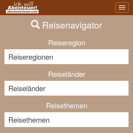
Previous
Nex
Toggl
navig
Reisenavigator
Reiseregion
Reiseländer
Reisethemen