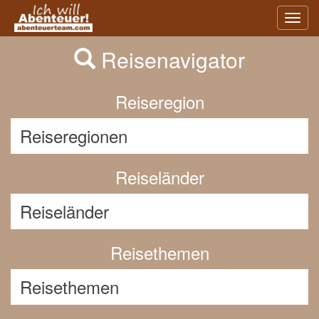
Previous
Nex
Toggl
navig
Reisenavigator
Reiseregion
Reiseländer
Reisethemen