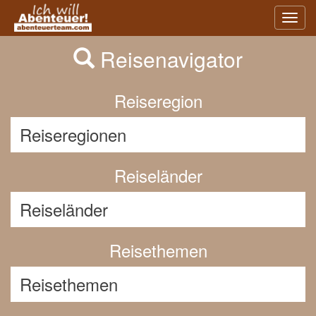
Previous
Nex
Toggl
navig
Reisenavigator
Reiseregion
Reiseländer
Reisethemen