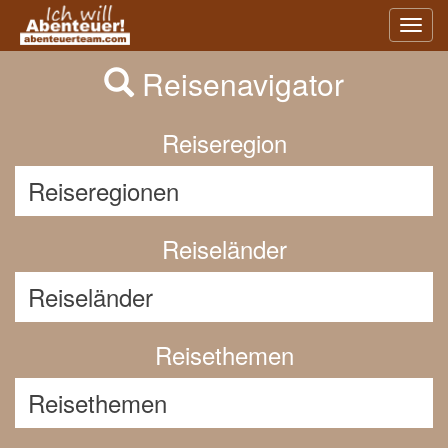
Previous
Nex
Toggl
navig
Reisenavigator
Reiseregion
Reiseländer
Reisethemen