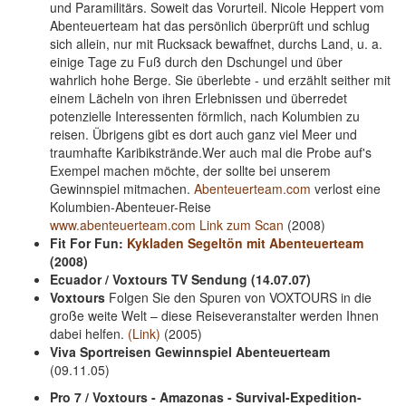
und Paramilitärs. Soweit das Vorurteil. Nicole Heppert vom
Abenteuerteam hat das persönlich überprüft und schlug
sich allein, nur mit Rucksack bewaffnet, durchs Land, u. a.
einige Tage zu Fuß durch den Dschungel und über
wahrlich hohe Berge. Sie überlebte - und erzählt seither mit
einem Lächeln von ihren Erlebnissen und überredet
potenzielle Interessenten förmlich, nach Kolumbien zu
reisen. Übrigens gibt es dort auch ganz viel Meer und
traumhafte Karibikstrände.Wer auch mal die Probe auf's
Exempel machen möchte, der sollte bei unserem
Gewinnspiel mitmachen.
Abenteuerteam.com
verlost eine
Kolumbien-Abenteuer-Reise
www.abenteuerteam.com
Link zum Scan
(2008)
Fit For Fun:
Kykladen Segeltön mit Abenteuerteam
(2008)
Ecuador / Voxtours TV Sendung (14.07.07)
Voxtours
Folgen Sie den Spuren von VOXTOURS in die
große weite Welt – diese Reiseveranstalter werden Ihnen
dabei helfen.
(Link)
(2005)
Viva Sportreisen Gewinnspiel Abenteuerteam
(09.11.05)
Pro 7 / Voxtours - Amazonas - Survival-Expedition-