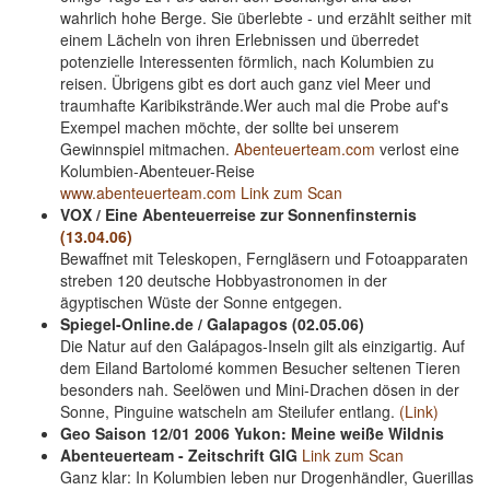
wahrlich hohe Berge. Sie überlebte - und erzählt seither mit
einem Lächeln von ihren Erlebnissen und überredet
potenzielle Interessenten förmlich, nach Kolumbien zu
reisen. Übrigens gibt es dort auch ganz viel Meer und
traumhafte Karibikstrände.Wer auch mal die Probe auf's
Exempel machen möchte, der sollte bei unserem
Gewinnspiel mitmachen.
Abenteuerteam.com
verlost eine
Kolumbien-Abenteuer-Reise
www.abenteuerteam.com
Link zum Scan
VOX / Eine Abenteuerreise zur Sonnenfinsternis
(13.04.06)
Bewaffnet mit Teleskopen, Ferngläsern und Fotoapparaten
streben 120 deutsche Hobbyastronomen in der
ägyptischen Wüste der Sonne entgegen.
Spiegel-Online.de / Galapagos (02.05.06)
Die Natur auf den Galápagos-Inseln gilt als einzigartig. Auf
dem Eiland Bartolomé kommen Besucher seltenen Tieren
besonders nah. Seelöwen und Mini-Drachen dösen in der
Sonne, Pinguine watscheln am Steilufer entlang.
(Link)
Geo Saison 12/01 2006 Yukon: Meine weiße Wildnis
Abenteuerteam - Zeitschrift GIG
Link zum Scan
Ganz klar: In Kolumbien leben nur Drogenhändler, Guerillas