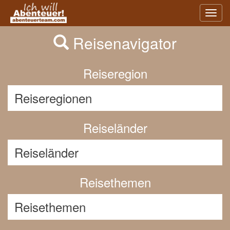
Previous
Nex
Toggl
navig
Reisenavigator
Reiseregion
Reiseländer
Reisethemen