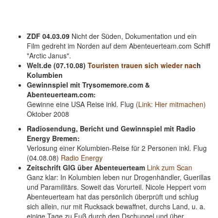
ZDF 04.03.09
Nicht der Süden, Dokumentation und ein
Film gedreht im Norden auf dem Abenteuerteam.com Schiff
"Arctic Janus".
Welt.de (07.10.08)
Touristen trauen sich wieder nac
h
Kolumbien
Gewinnspiel mit Trysomemore.com &
Abenteuerteam.com:
Gewinne eine USA Reise inkl. Flug
(Link: Hier mitmachen)
Oktober 2008
Radiosendung, Bericht und Gewinnspiel mit Radio
Energy Bremen:
Verlosung einer Kolumbien-Reise für 2 Personen inkl. Flug
(04.08.08)
Radio Energy
Zeitschrift GIG über Abenteuerteam
Link zum Scan
Ganz klar: In Kolumbien leben nur Drogenhändler, Guerillas
und Paramilitärs. Soweit das Vorurteil. Nicole Heppert vom
Abenteuerteam hat das persönlich überprüft und schlug
sich allein, nur mit Rucksack bewaffnet, durchs Land, u. a.
einige Tage zu Fuß durch den Dschungel und über