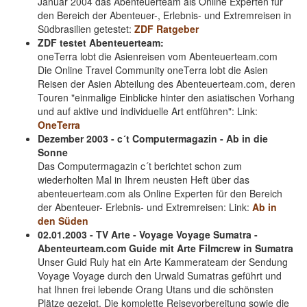
Januar 2004 das Abenteuerteam als Online Experten für
den Bereich der Abenteuer-, Erlebnis- und Extremreisen in
Südbrasilien getestet:
ZDF Ratgeber
ZDF testet Abenteuerteam:
oneTerra lobt die Asienreisen vom Abenteuerteam.com
Die Online Travel Community oneTerra lobt die Asien
Reisen der Asien Abteilung des Abenteuerteam.com, deren
Touren "einmalige Einblicke hinter den asiatischen Vorhang
und auf aktive und individuelle Art entführen": Link:
OneTerra
Dezember 2003 - c´t Computermagazin - Ab in die
Sonne
Das Computermagazin c´t berichtet schon zum
wiederholten Mal in Ihrem neusten Heft über das
abenteuerteam.com als Online Experten für den Bereich
der Abenteuer- Erlebnis- und Extremreisen: Link:
Ab in
den Süden
02.01.2003 - TV Arte - Voyage Voyage Sumatra -
Abenteurteam.com Guide mit Arte Filmcrew in Sumatra
Unser Guid Ruly hat ein Arte Kammerateam der Sendung
Voyage Voyage durch den Urwald Sumatras geführt und
hat Ihnen frei lebende Orang Utans und die schönsten
Plätze gezeigt. Die komplette Reisevorbereitung sowie die