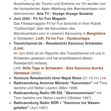
Ausarbeitung der Touren und Drehorte vor Ort wurden von
der kompetenten Asien-Abteilung des Abenteuerteam.com
übernommen:
Arte TV - Voyage Voyage Sumatra
Juni 2002 - Fit for Fun Magazin
Das Fitnessmagazin Fit for Fun berichtet in Ihrer Rubrik
"Outdoortrips" über die Kanureisen des
Abenteuerteam.com in unserem Kanucamp in
Bengtsfors
in Schweden:
LinK: Fit for Fun - Outdoortipps
Travelchannel.de - Reisebericht Kanutour Schweden
(Link)
Im Juni 2002 ist ein Reporter des Travelchannel mit uns in
Schweden gewesen und hat anschliessend diesen
Reisebericht verfasst:
LinK:
Stille Tage in Schweden - Eine Kanutour durchs
Värmland
(2002)
Voxtours Reisebericht einer Nepal Reise
(21.10.01)
Link
Radiosendung Antenne Münster "Kanureisen"
mit Timo
Iserlohe und Stefan Leschni (März 1998)
Radiosendung Radio HR XXL "Abenteuerreisen"
mit
Timo Iserlohe und Stefan Leschni (Oktober 1997)
Radiosendung Radio WDR 1 "Kanutour ins Wasser
gefallen"
(Juni 1997)