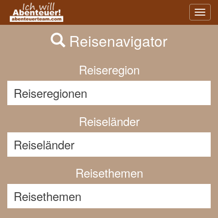
Previous
Nex
Toggl
navig
Reisenavigator
Reiseregion
Reiseländer
Reisethemen