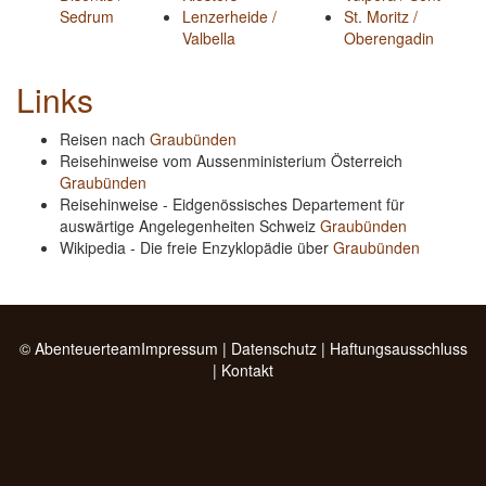
Sedrum
Lenzerheide /
St. Moritz /
Valbella
Oberengadin
Links
Reisen nach
Graubünden
Reisehinweise vom Aussenministerium Österreich
Graubünden
Reisehinweise - Eidgenössisches Departement für
auswärtige Angelegenheiten Schweiz
Graubünden
Wikipedia - Die freie Enzyklopädie über
Graubünden
© Abenteuerteam
Impressum
|
Datenschutz
|
Haftungsausschluss
|
Kontakt