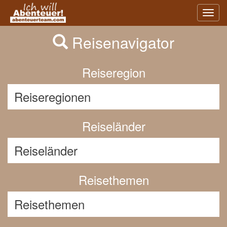
Previous
Nex
Toggl
navig
Reisenavigator
Reiseregion
Reiseländer
Reisethemen