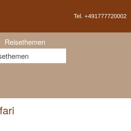
Next
Tel. +491777720002
Reisethemen
ari