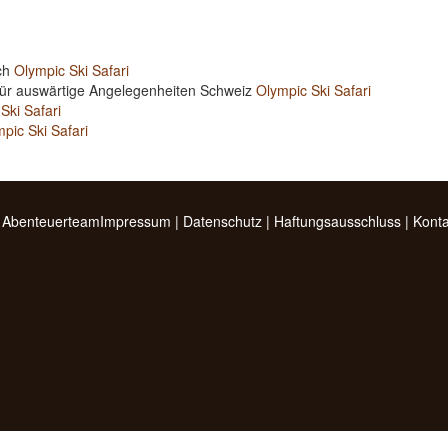
ich
Olympic Ski Safari
für auswärtige Angelegenheiten Schweiz
Olympic Ski Safari
Ski Safari
pic Ski Safari
 Abenteuerteam
Impressum
|
Datenschutz
|
Haftungsausschluss
|
Konta