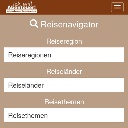
Previous
Nex
Toggl
navig
Reisenavigator
Reiseregion
Reiseländer
Reisethemen