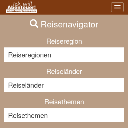
Previous
Nex
Toggl
navig
Reisenavigator
Reiseregion
Reiseländer
Reisethemen