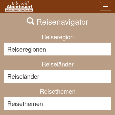
Previous
Nex
Toggl
navig
Reisenavigator
Reiseregion
Reiseländer
Reisethemen