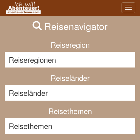
Previous
Nex
Toggl
navig
Reisenavigator
Reiseregion
Reiseländer
Reisethemen