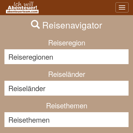
Previous
Nex
Toggl
navig
Reisenavigator
Reiseregion
Reiseländer
Reisethemen