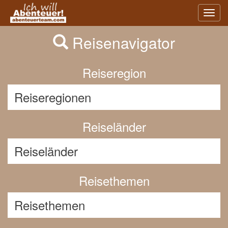
Previous
Nex
Toggl
navig
Reisenavigator
Reiseregion
Reiseländer
Reisethemen