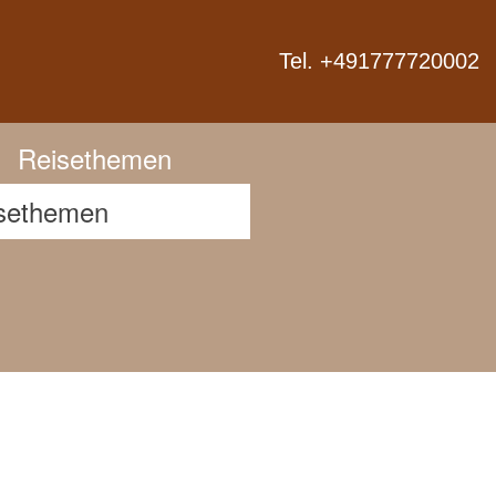
Next
Tel. +491777720002
Reisethemen