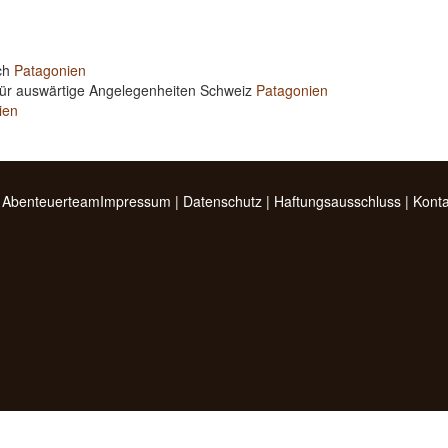
ich
Patagonien
für auswärtige Angelegenheiten Schweiz
Patagonien
ien
 Abenteuerteam
Impressum
|
Datenschutz
|
Haftungsausschluss
|
Konta