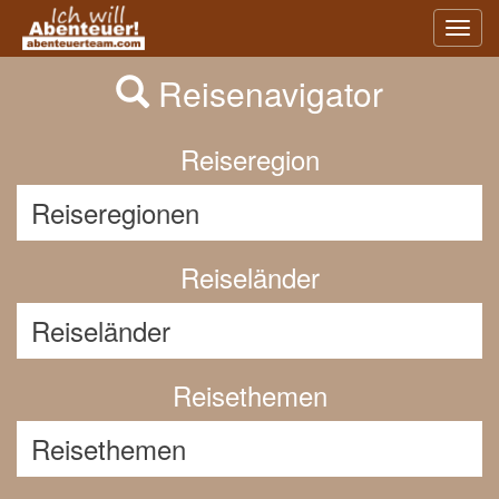
Previous
Nex
Toggl
navig
Reisenavigator
Reiseregion
Reiseländer
Reisethemen