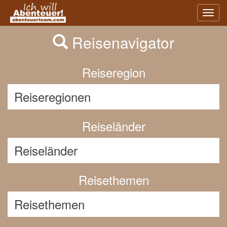
Previous
Nex
Toggl
navig
Reisenavigator
Reiseregion
Reiseländer
Reisethemen