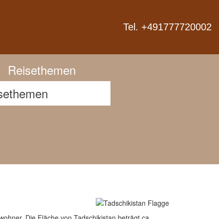
Next
Tel. +491777720002
Reisethemen
wohner. Die Fläche von Tadschikistan beträgt ca.