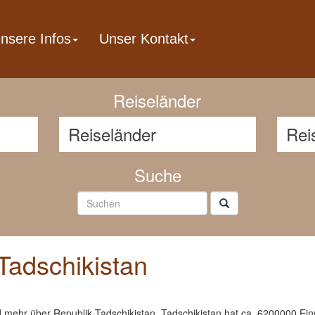
nsere Infos
Unser Kontakt
Reisenavigator
Reiseländer
Suche
Tadschikistan
d mehr über Republik Tadschikistan. Tadschikistan hat ca. 6200000 Ein