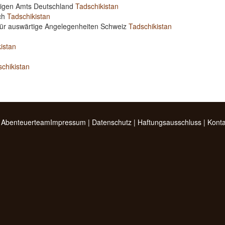
rtigen Amts Deutschland
Tadschikistan
ich
Tadschikistan
für auswärtige Angelegenheiten Schweiz
Tadschikistan
istan
chikistan
 Abenteuerteam
Impressum
|
Datenschutz
|
Haftungsausschluss
|
Konta