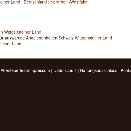
teiner Land ,
Deutschland : Nordrhein-Westfalen
ich
Wittgensteiner Land
für auswärtige Angelegenheiten Schweiz
Wittgensteiner Land
teiner Land
 Abenteuerteam
Impressum
|
Datenschutz
|
Haftungsausschluss
|
Konta