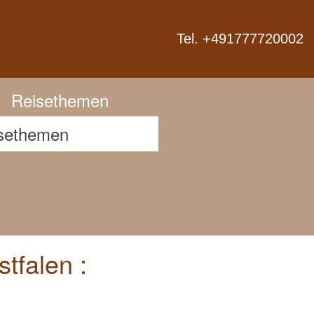
Next
Tel. +491777720002
Reisethemen
tfalen :