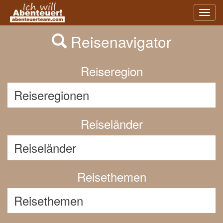
Previous
Nex
Toggl
navig
Reisenavigator
Reiseregion
Reiseländer
Reisethemen