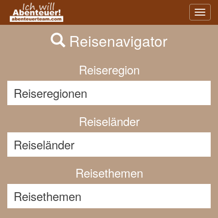
Previous
Nex
Toggl
navig
Reisenavigator
Reiseregion
Reiseländer
Reisethemen