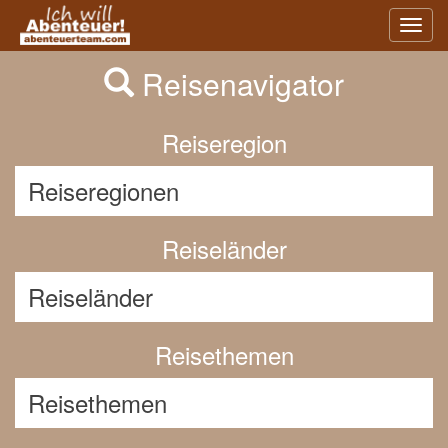
Previous
Nex
Toggl
navig
Reisenavigator
Reiseregion
Reiseländer
Reisethemen