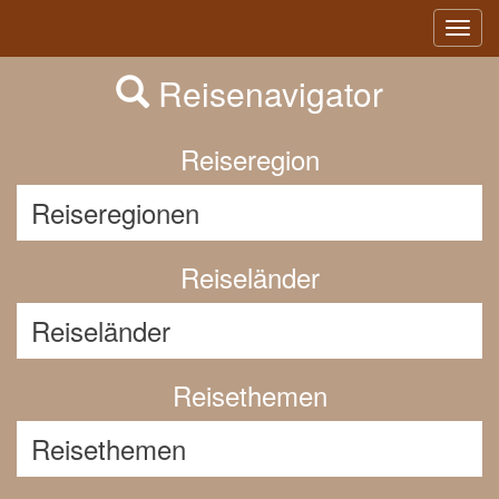
Previous
Nex
Toggl
navig
Reisenavigator
Reiseregion
Reiseländer
Reisethemen