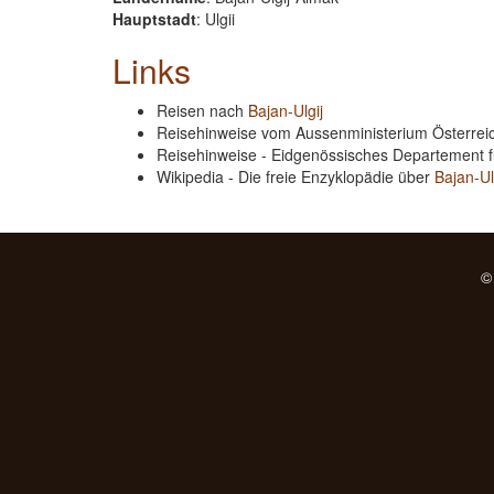
Hauptstadt
: Ulgii
Links
Reisen nach
Bajan-Ulgij
Reisehinweise vom Aussenministerium Österre
Reisehinweise - Eidgenössisches Departement 
Wikipedia - Die freie Enzyklopädie über
Bajan-Ul
©