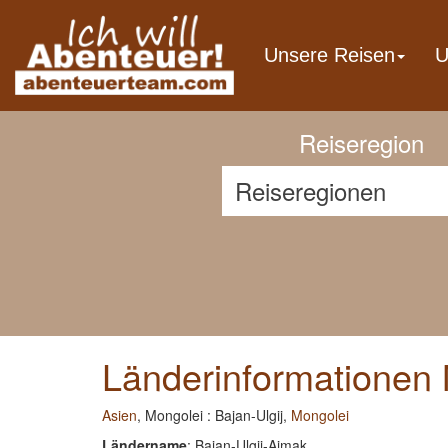
Previous
Unsere Reisen
U
Reiseregion
Länderinformationen M
Asien
, Mongolei : Bajan-Ulgij,
Mongolei
Ländername
: Bajan-Ulgij-Aimak