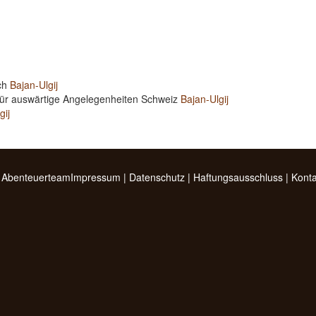
ich
Bajan-Ulgij
für auswärtige Angelegenheiten Schweiz
Bajan-Ulgij
gij
 Abenteuerteam
Impressum
|
Datenschutz
|
Haftungsausschluss
|
Konta