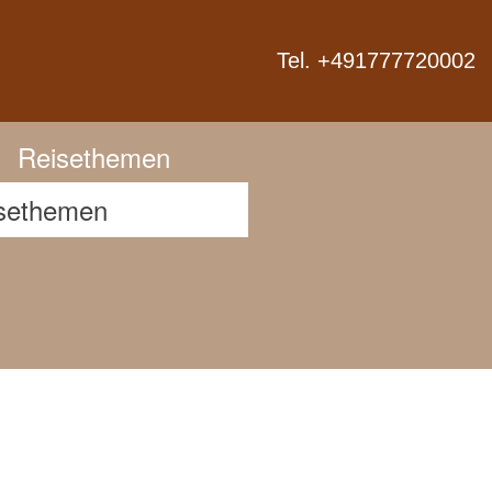
Next
Tel. +491777720002
Reisethemen