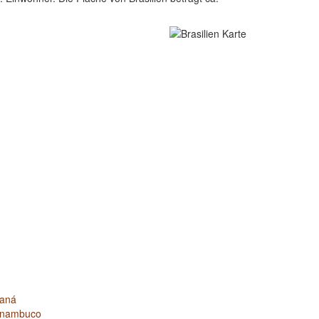
aná
rnambuco