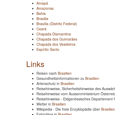
Amapá
Amazonas
Bahia
Brasilia
Brasília (Distrito Federal)
Ceará
Chapada Diamantina
Chapada dos Guimarães
Chapada dos Veadeiros
Espírito Santo
Links
Reisen nach
Brasilien
Gesundheitsinformationen zu
Brasilien
Artenschutz in
Brasilien
Reisehinweise, Sicherheitshinweise des Auswä
Reisehinweise vom Aussenministerium Österre
Reisehinweise - Eidgenössisches Departement 
Wetter in
Brasilien
Wikipedia - Die freie Enzyklopädie über
Brasilien
Fahrpläne in
Brasilien