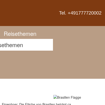
Next
Tel. +491777720002
Reisethemen
. Einwohner. Die Fläche von Brasilien beträgt ca.