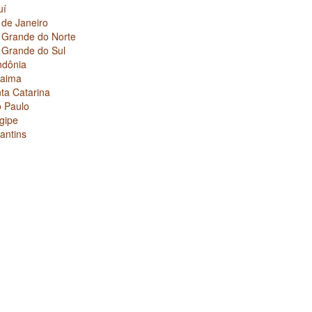
uí
 de Janeiro
 Grande do Norte
 Grande do Sul
dônia
raima
ta Catarina
 Paulo
gipe
antins