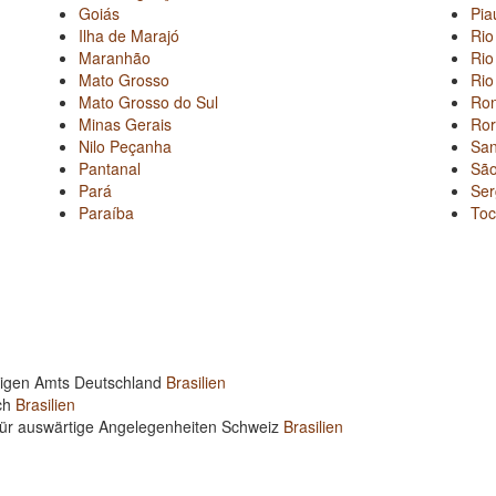
Goiás
Pia
Ilha de Marajó
Rio
Maranhão
Rio
Mato Grosso
Rio
Mato Grosso do Sul
Ron
Minas Gerais
Ro
Nilo Peçanha
San
Pantanal
São
Pará
Ser
Paraíba
Toc
rtigen Amts Deutschland
Brasilien
ich
Brasilien
für auswärtige Angelegenheiten Schweiz
Brasilien