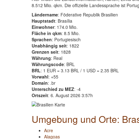
8.512 Mio. qkm. Die offizielle Landessprache ist Portugi
Ländername
: Föderative Republik Brasilien
Hauptstadt
: Brasília
Einwohner
: 174.0 Mio.
Fläche in qkm
: 8.5 Mio.
Sprachen
: Portugiesisch
Unabhängig seit
: 1822
Grenzen seit
: 1828
Währung
: Real
Währungscode
: BRL
BRL
: 1 EUR = 3.13 BRL / 1 USD = 2.35 BRL
Vorwahl
: +55
Domain
: .br
Unterschied zu MEZ
: -4
Ortszeit
: 6. August 2026 3:57h
Umgebung und Orte: Bras
Acre
Alagoas