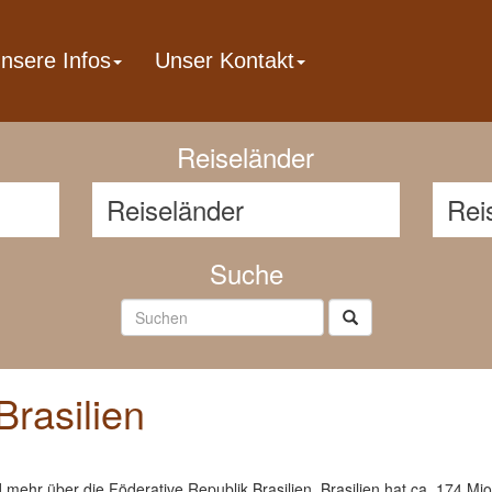
nsere Infos
Unser Kontakt
Reisenavigator
Reiseländer
Suche
Brasilien
 mehr über die Föderative Republik Brasilien. Brasilien hat ca. 174 Mio