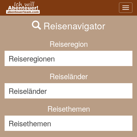
Previous
Nex
Toggl
navig
Reisenavigator
Reiseregion
Reiseländer
Reisethemen