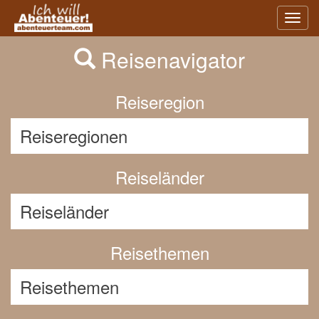
Previous
Nex
Toggl
navig
Reisenavigator
Reiseregion
Reiseländer
Reisethemen