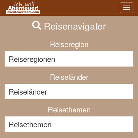
Previous
Nex
Toggl
navig
Reisenavigator
Reiseregion
Reiseländer
Reisethemen