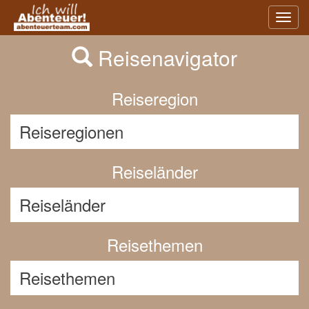
Previous
Nex
Toggl
navig
Reisenavigator
Reiseregion
Reiseländer
Reisethemen