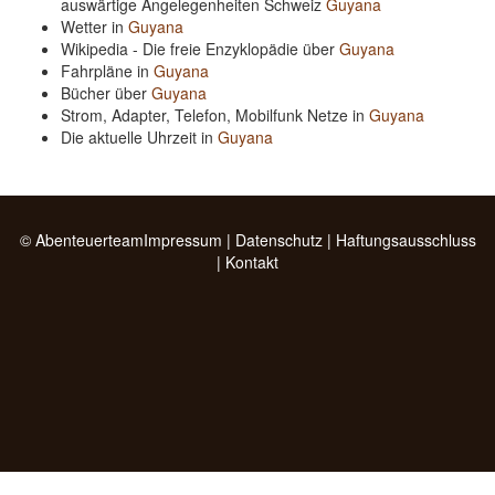
auswärtige Angelegenheiten Schweiz
Guyana
Wetter in
Guyana
Wikipedia - Die freie Enzyklopädie über
Guyana
Fahrpläne in
Guyana
Bücher über
Guyana
Strom, Adapter, Telefon, Mobilfunk Netze in
Guyana
Die aktuelle Uhrzeit in
Guyana
© Abenteuerteam
Impressum
|
Datenschutz
|
Haftungsausschluss
|
Kontakt