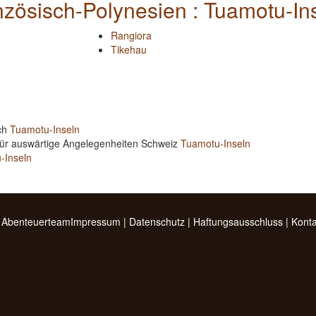
zösisch-Polynesien : Tuamotu-In
Rangiora
Tikehau
ich
Tuamotu-Inseln
für auswärtige Angelegenheiten Schweiz
Tuamotu-Inseln
-Inseln
 Abenteuerteam
Impressum
|
Datenschutz
|
Haftungsausschluss
|
Konta