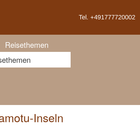
Next
Tel. +491777720002
Reisethemen
uamotu-Inseln