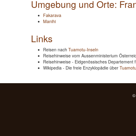
Umgebung und Orte: Fran
Fakarava
Manihi
Links
Reisen nach
Tuamotu-Inseln
Reisehinweise vom Aussenministerium Österre
Reisehinweise - Eidgenössisches Departement 
Wikipedia - Die freie Enzyklopädie über
Tuamotu
©