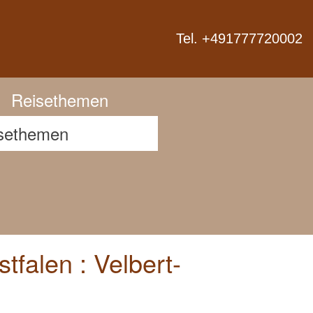
Next
Tel. +491777720002
Reisethemen
falen : Velbert-