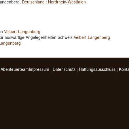
-Langenberg,
Deutschland : Nordrhein-Westfalen
ich
Velbert-Langenberg
für auswärtige Angelegenheiten Schweiz
Velbert-Langenberg
-Langenberg
 Abenteuerteam
Impressum
|
Datenschutz
|
Haftungsausschluss
|
Konta