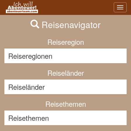
Previous
Nex
Toggl
navig
Reisenavigator
Reiseregion
Reiseländer
Reisethemen