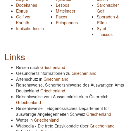
Dodekanes
Lesbos
Saronischer
Epirus
Mittelmeer
Golf
Golf von
Paxos
Sporaden &
Korinth
Peloponnes
Pilion
Ionische Inseln
Symi
Thassos
Links
Reisen nach
Griechenland
Gesundheitsinformationen zu
Griechenland
Artenschutz in
Griechenland
Reisehinweise, Sicherheitshinweise des Auswärtigen Amts
Deutschland
Griechenland
Reisehinweise vom Aussenministerium Österreich
Griechenland
Reisehinweise - Eidgenössisches Departement für
auswärtige Angelegenheiten Schweiz
Griechenland
Wetter in
Griechenland
Wikipedia - Die freie Enzyklopädie über
Griechenland