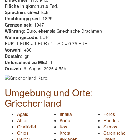
Fläche in qkm
: 131.9 Tsd.
Sprachen
: Griechisch
Unabhängig seit
: 1829
Grenzen seit
: 1947
Währung
: Euro, ehemals Griechische Drachmen
Währungscode
: EUR
EUR
: 1 EUR = 1 EUR / 1 USD = 0.75 EUR
Vorwahl
: +30
Domain
: .gr
Unterschied zu MEZ
: 1
Ortszeit
: 6. August 2026 4:55h
Umgebung und Orte:
Griechenland
Ägäis
Ithaka
Poros
Athen
Korfu
Rhodos
Chalkidiki
Kos
Samos
Chios
Kreta
Saronische
Delphi
Kykladen
Inseln