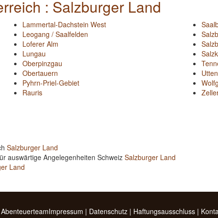
reich : Salzburger Land
Lammertal-Dachstein West
Saal
Leogang / Saalfelden
Salz
Loferer Alm
Salzb
Lungau
Salz
Oberpinzgau
Tenn
Obertauern
Utten
Pyhrn-Priel-Gebiet
Wolf
Rauris
Zelle
ich
Salzburger Land
für auswärtige Angelegenheiten Schweiz
Salzburger Land
ger Land
 Abenteuerteam
Impressum
|
Datenschutz
|
Haftungsausschluss
|
Konta