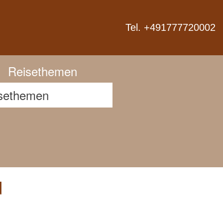
Next
Tel. +491777720002
Reisethemen
d