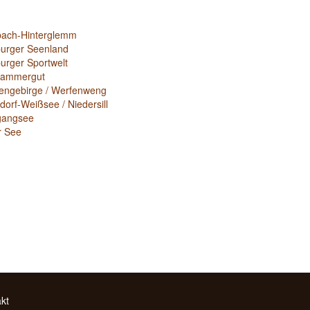
bach-Hinterglemm
burger Seenland
urger Sportwelt
kammergut
engebirge / Werfenweng
dorf-Weißsee / Niedersill
gangsee
r See
kt