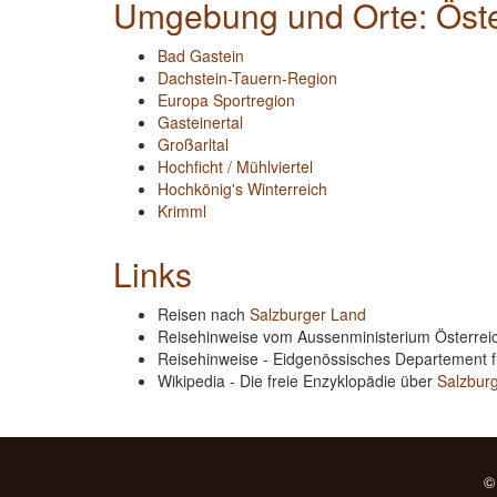
Umgebung und Orte: Öster
Bad Gastein
Dachstein-Tauern-Region
Europa Sportregion
Gasteinertal
Großarltal
Hochficht / Mühlviertel
Hochkönig's Winterreich
Krimml
Links
Reisen nach
Salzburger Land
Reisehinweise vom Aussenministerium Österre
Reisehinweise - Eidgenössisches Departement 
Wikipedia - Die freie Enzyklopädie über
Salzbur
©