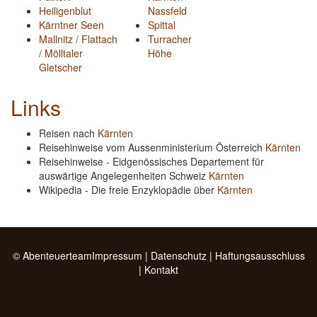
Heiligenblut
Nassfeld
Kärntner Seen
Spittal
Mallnitz / Flattach
Turracher
/ Mölltaler
Höhe
Gletscher
Links
Reisen nach
Kärnten
Reisehinweise vom Aussenministerium Österreich
Kärnten
Reisehinweise - Eidgenössisches Departement für
auswärtige Angelegenheiten Schweiz
Kärnten
Wikipedia - Die freie Enzyklopädie über
Kärnten
© Abenteuerteam
Impressum
|
Datenschutz
|
Haftungsausschluss
|
Kontakt