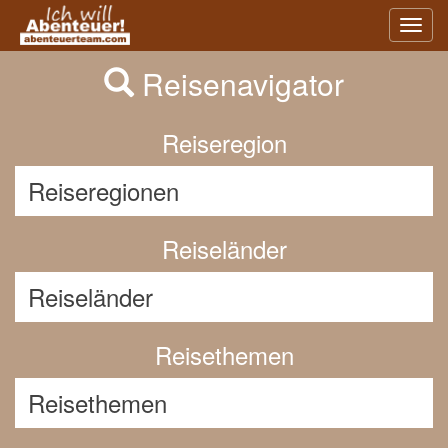
Previous
Nex
Toggl
navig
Reisenavigator
Reiseregion
Reiseländer
Reisethemen