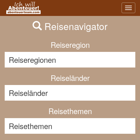
Previous
Nex
Toggl
navig
Reisenavigator
Reiseregion
Reiseländer
Reisethemen