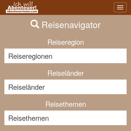
Previous
Nex
Toggl
navig
Reisenavigator
Reiseregion
Reiseländer
Reisethemen