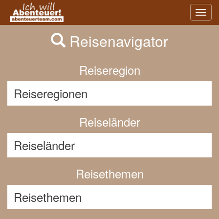
Previous
Nex
Toggl
navig
Reisenavigator
Reiseregion
Reiseländer
Reisethemen