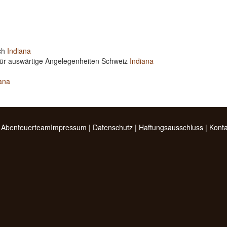
ich
Indiana
für auswärtige Angelegenheiten Schweiz
Indiana
ana
 Abenteuerteam
Impressum
|
Datenschutz
|
Haftungsausschluss
|
Konta