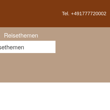
Next
Tel. +491777720002
Reisethemen