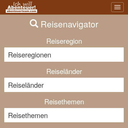
Previous
Nex
Toggl
navig
Reisenavigator
Reiseregion
Reiseländer
Reisethemen