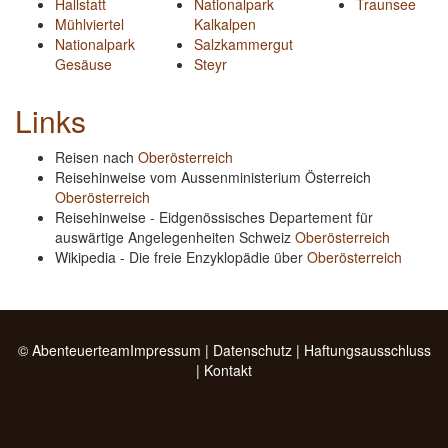
Hallstatt
Nationalpark
Traunsee
Mühlviertel
Kalkalpen
Nationalpark
Salzkammergut
Gesäuse
Steyr
Links
Reisen nach
Oberösterreich
Reisehinweise vom Aussenministerium Österreich
Oberösterreich
Reisehinweise - Eidgenössisches Departement für
auswärtige Angelegenheiten Schweiz
Oberösterreich
Wikipedia - Die freie Enzyklopädie über
Oberösterreich
© Abenteuerteam
Impressum
|
Datenschutz
|
Haftungsausschluss
|
Kontakt