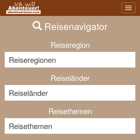
Previous
Nex
Toggl
navig
Reisenavigator
Reiseregion
Reiseländer
Reisethemen