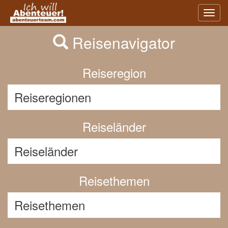
Previous
Nex
Toggl
navig
Reisenavigator
Reiseregion
Reiseländer
Reisethemen