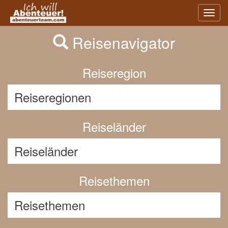
Previous
Nex
Toggl
navig
Reisenavigator
Reiseregion
Reiseländer
Reisethemen