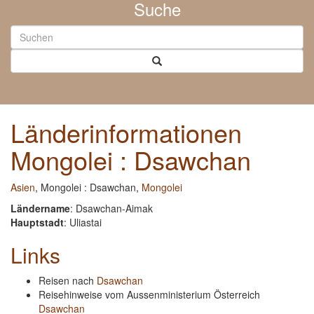
Suche
Länderinformationen
Mongolei : Dsawchan
Asien
, Mongolei : Dsawchan,
Mongolei
Ländername
: Dsawchan-Aimak
Hauptstadt
: Uliastai
Links
Reisen nach
Dsawchan
Reisehinweise vom Aussenministerium Österreich
Dsawchan