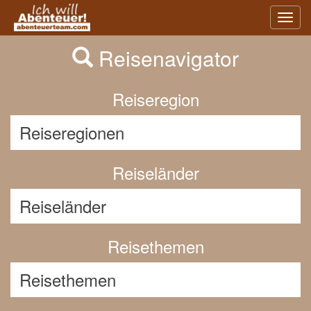
Previous
Nex
Toggl
navig
Reisenavigator
Reiseregion
Reiseländer
Reisethemen