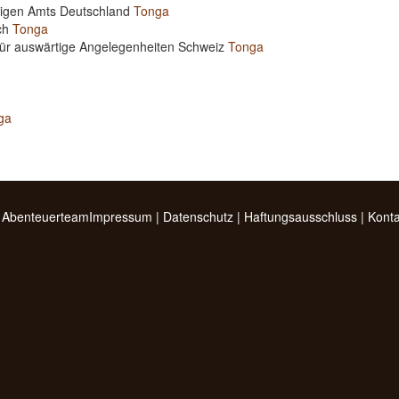
rtigen Amts Deutschland
Tonga
ich
Tonga
für auswärtige Angelegenheiten Schweiz
Tonga
ga
 Abenteuerteam
Impressum
|
Datenschutz
|
Haftungsausschluss
|
Konta