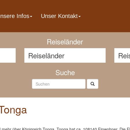
nsere Infos
Unser Kontakt
Reisenavigator
Reiseländer
Suche
 Tonga
d mehr über Königreich Tonga. Tonga hat ca. 108140 Einwohner. Die Flä