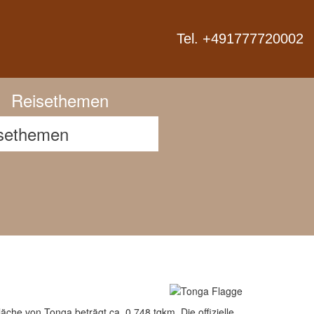
Next
Tel. +491777720002
Reisethemen
che von Tonga beträgt ca. 0.748 tqkm. Die offizielle