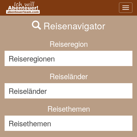
Previous
Nex
Toggl
navig
Reisenavigator
Reiseregion
Reiseländer
Reisethemen