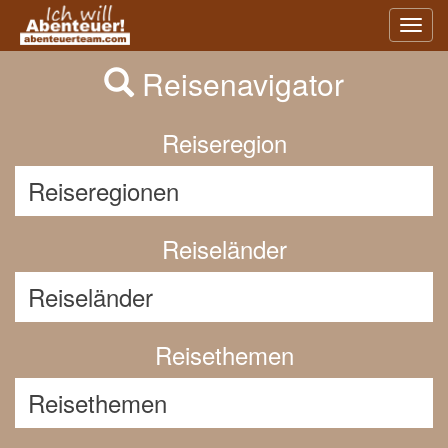
Previous
Nex
Toggl
navig
Reisenavigator
Reiseregion
Reiseländer
Reisethemen