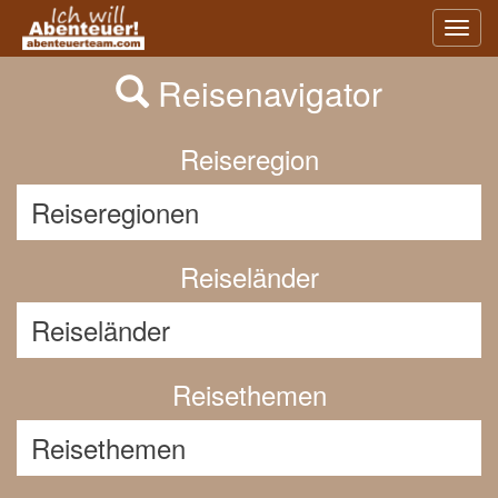
Previous
Nex
Toggl
navig
Reisenavigator
Reiseregion
Reiseländer
Reisethemen