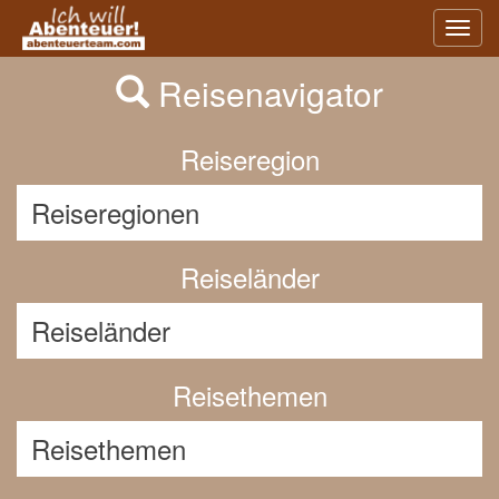
Previous
Nex
Toggl
navig
Reisenavigator
Reiseregion
Reiseländer
Reisethemen