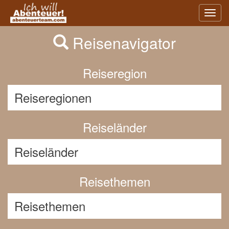
Previous
Nex
Toggl
navig
Reisenavigator
Reiseregion
Reiseländer
Reisethemen