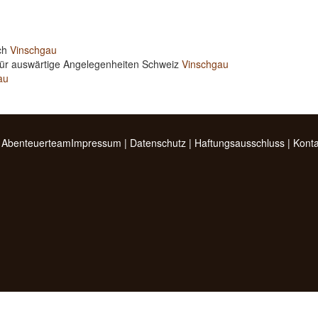
ich
Vinschgau
für auswärtige Angelegenheiten Schweiz
Vinschgau
au
 Abenteuerteam
Impressum
|
Datenschutz
|
Haftungsausschluss
|
Konta