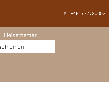
Next
Tel. +491777720002
Reisethemen